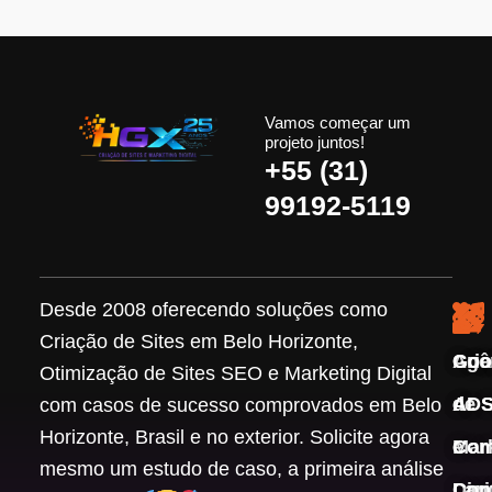
Vamos começar um
projeto juntos!
+55 (31)
99192-5119
Desde 2008 oferecendo soluções como
Criação de Sites em Belo Horizonte,
Agê
Cri
Goo
Otimização de Sites SEO e Marketing Digital
de
de S
ADS
com casos de sucesso comprovados em Belo
Horizonte, Brasil e no exterior. Solicite agora
Mar
e
Co
mesmo um estudo de caso, a primeira análise
Digi
Lan
Cont