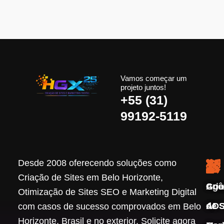
Vamos começar um
projeto juntos!
+55 (31)
99192-5119
Desde 2008 oferecendo soluções como
Criação de Sites em Belo Horizonte,
Agê
Cri
Goo
Otimização de Sites SEO e Marketing Digital
de
de S
ADS
com casos de sucesso comprovados em Belo
Horizonte, Brasil e no exterior. Solicite agora