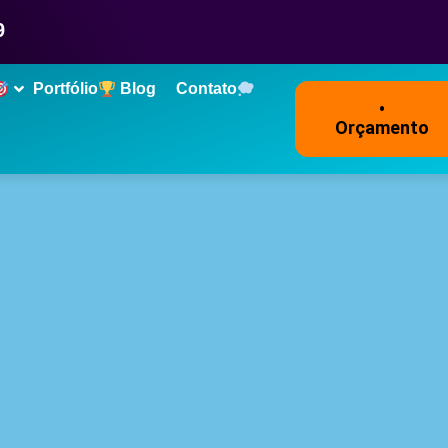
9
Portfólio
Blog
Contato
•
Orçamento
e
-
Criação do Portal UFMG – LABUFMG – Agência Digital 