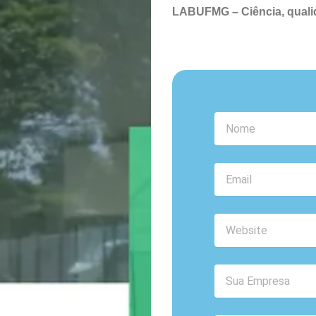
LABUFMG – Ciência, qualid
Nome
Email
Website
Sua
Empresa